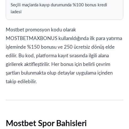
Seçili maçlarda kayıp durumunda %100 bonus kredi
iadesi
Mostbet promosyon kodu olarak
MOSTBETMAXBONUS kullanıldığında ilk para yatırma
işleminde %150 bonusu ve 250 ücretsiz dönüş elde
edilir. Bu kod, platforma kayıt sırasında ilgili alana
girilerek aktifleştirilir. Her bonus için belirli çevrim
şartları bulunmakta olup detaylar uygulama içinden
takip edilebilir.
Mostbet Spor Bahisleri