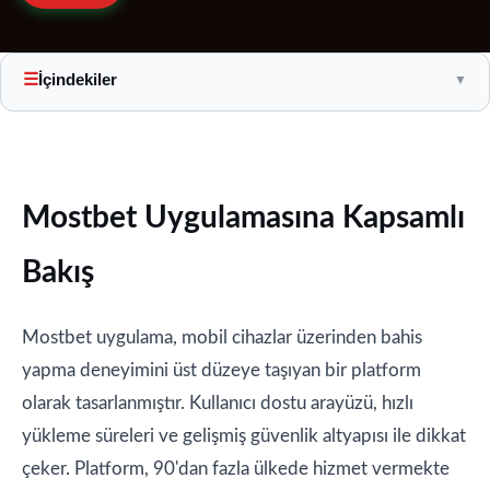
☰
İçindekiler
▼
Mostbet Uygulamasına Kapsamlı
Bakış
Mostbet uygulama, mobil cihazlar üzerinden bahis
yapma deneyimini üst düzeye taşıyan bir platform
olarak tasarlanmıştır. Kullanıcı dostu arayüzü, hızlı
yükleme süreleri ve gelişmiş güvenlik altyapısı ile dikkat
çeker. Platform, 90'dan fazla ülkede hizmet vermekte