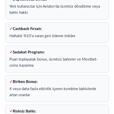
Yeni kullanıcılar için Aviator'da ücretsiz döndürme veya
bahis hakkı
Cashback Fırsatı:
Haftalık %10'a varan geri ödeme imkânı
Sadakat Programı:
Puan toplayarak bonus, ücretsiz bahisler ve Mostbet-
coins kazanma
Biriken Bonus:
4 veya daha fazla etkinlik içeren kombine bahislerde
artan oranlar
Risksiz Bahis: