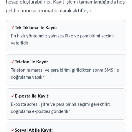
hesap oluşturabilirler. Kayıt işlemi tamamlandığında hoş
geldin bonusu otomatik olarak aktifleşir.
Tek Tıklama ile Kayıt:
En hızlı yöntemdir; yalnızca ülke ve para birimi seçimi
yeterlidir
Telefon ile Kayıt:
Telefon numarası ve para birimi girildikten sonra SMS ile
doğrulama yapılır
E-posta ile Kayıt:
E-posta adresi, şifre ve para birimi seçimi gerektirir;
doğrulama e-postası gönderilir
Sosyal Ağ ile Kayıt: