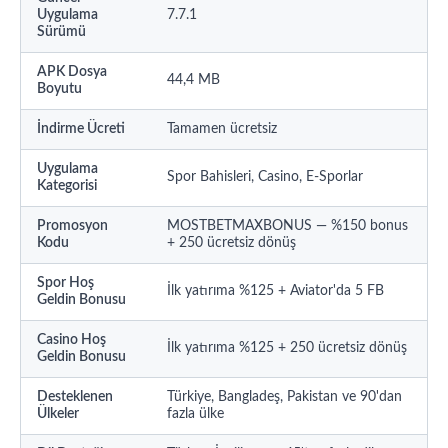
Uygulama
7.7.1
Sürümü
APK Dosya
44,4 MB
Boyutu
İndirme Ücreti
Tamamen ücretsiz
Uygulama
Spor Bahisleri, Casino, E-Sporlar
Kategorisi
Promosyon
MOSTBETMAXBONUS — %150 bonus
Kodu
+ 250 ücretsiz dönüş
Spor Hoş
İlk yatırıma %125 + Aviator'da 5 FB
Geldin Bonusu
Casino Hoş
İlk yatırıma %125 + 250 ücretsiz dönüş
Geldin Bonusu
Desteklenen
Türkiye, Bangladeş, Pakistan ve 90'dan
Ülkeler
fazla ülke