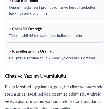
Push Bildirimleri:
Önemli maçlar, yeni promosyonlar ve hesap hareketleri
hakkında anlık bildirimler
Çoklu Dil Desteği:
Türkçe dahil 45'ten fazla dilde kullanım imkânı
Kişiselleştirilmiş Oranlar:
Gelişmiş algoritmalar ile kullanıcıya özel bahis oranları
Cihaz ve Yazılım Uyumluluğu
Bizim Mostbet uygulaması, geniş bir cihaz yelpazesinde
sorunsuz çalışacak şekilde optimize edilmiştir. Android
ve iOS platformlarının yanı sıra farklı ekran boyutlarına
ve donanım özelliklerine uyum sağlar.