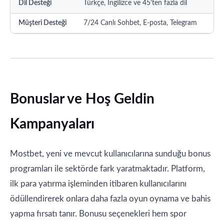
Dil Desteği
Türkçe, İngilizce ve 45'ten fazla dil
Müşteri Desteği
7/24 Canlı Sohbet, E-posta, Telegram
Bonuslar ve Hoş Geldin
Kampanyaları
Mostbet, yeni ve mevcut kullanıcılarına sunduğu bonus
programları ile sektörde fark yaratmaktadır. Platform,
ilk para yatırma işleminden itibaren kullanıcılarını
ödüllendirerek onlara daha fazla oyun oynama ve bahis
yapma fırsatı tanır. Bonusu seçenekleri hem spor