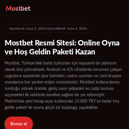
Mostbet
Yayınlandı: June 2, 2026
·
Güncellendi: June 3, 2026
Mostbet Resmi Sitesi: Online Oyna
ve Hoş Geldin Paketi Kazan
Mostbet, Türkiye'deki bahis tutkunları için kapsamlı bir platform
olarak öne çıkmaktadır. Android ve iOS cihazlarda sorunsuz çalışan
uygulama sayesinde spor bahisleri, casino oyunları ve canlı krupiye
masalarına her yerden erişim mümkündür. Mostbet kullanıcılarına
sunduğu yüksek oranlar, geniş oyun yelpazesi ve cazip bonusu
seçenekleri ile sektörde kendine sağlam bir yer edinmiştir.
Platformda yeni hesap açan kullanıcılar, 25.000 TRY'ye kadar hoş
geldin paketi ile oyuna güçlü bir başlangıç yapabilirler.
Bonus al