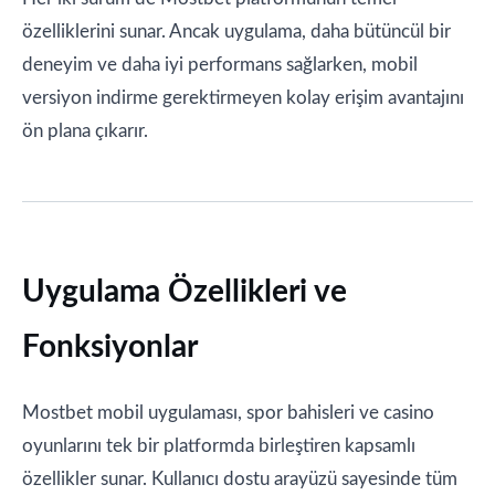
özelliklerini sunar. Ancak uygulama, daha bütüncül bir
deneyim ve daha iyi performans sağlarken, mobil
versiyon indirme gerektirmeyen kolay erişim avantajını
ön plana çıkarır.
Uygulama Özellikleri ve
Fonksiyonlar
Mostbet mobil uygulaması, spor bahisleri ve casino
oyunlarını tek bir platformda birleştiren kapsamlı
özellikler sunar. Kullanıcı dostu arayüzü sayesinde tüm