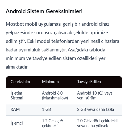
Android Sistem Gereksinimleri
Mostbet mobil uygulaması geniş bir android cihaz
yelpazesinde sorunsuz çalışacak şekilde optimize
edilmiştir. Eski model telefonlardan yeni nesil cihazlara
kadar uyumluluk sağlanmıştır. Aşağıdaki tabloda
minimum ve tavsiye edilen sistem özellikleri yer
almaktadır.
Gereksinim
Minimum
Tavsiye Edilen
İşletim
Android 6.0
Android 10 (Q) veya
Sistemi
(Marshmallow)
yeni sürüm
RAM
1 GB
2 GB veya daha fazla
1.2 GHz çift
2.0 GHz dört çekirdekli
İşlemci
çekirdekli
veya daha yüksek