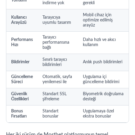
Yöntemi
indirme yok
gerekli
Mobil cihaz için
Kullanıcı
Tarayıcıya
optimize edilmiş
Arayüzü
uyumlu tasarım
arayüz
Tarayıcı
Performans
Daha hızlı ve akıcı
performansına
Hızı
kullanım
bağlı
Sınırlı tarayıcı
Bildirimler
Anlık push bildirimleri
bildirimleri
Güncelleme
Otomatik, sayfa
Uygulama içi
Süreci
yenilemesi ile
güncelleme bildirimi
Güvenlik
Standart SSL
Biyometrik doğrulama
Özellikleri
şifreleme
desteği
Bonus
Standart
Uygulamaya özel
Fırsatları
bonuslar
ekstra bonuslar
Her iki sürüm de Mostbet platformunun temel