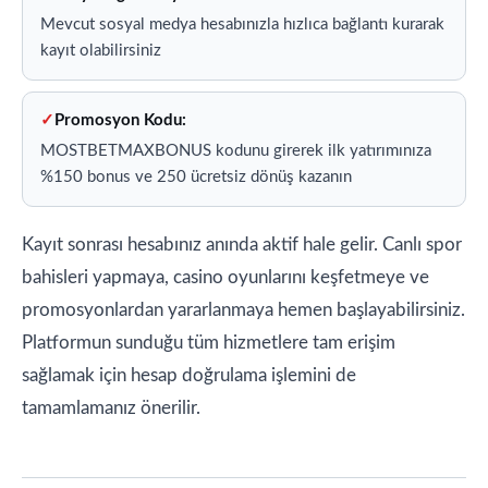
Mevcut sosyal medya hesabınızla hızlıca bağlantı kurarak
kayıt olabilirsiniz
Promosyon Kodu:
MOSTBETMAXBONUS kodunu girerek ilk yatırımınıza
%150 bonus ve 250 ücretsiz dönüş kazanın
Kayıt sonrası hesabınız anında aktif hale gelir. Canlı spor
bahisleri yapmaya, casino oyunlarını keşfetmeye ve
promosyonlardan yararlanmaya hemen başlayabilirsiniz.
Platformun sunduğu tüm hizmetlere tam erişim
sağlamak için hesap doğrulama işlemini de
tamamlamanız önerilir.