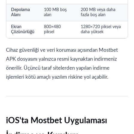
Depolama
100 MB boş
200 MB veya daha
Alanı
alan
fazla boş alan
Ekran
800×480
1280×720 piksel veya
Çözünürlüğü
piksel
daha yüksek
Cihaz güvenliği ve veri koruması açısından Mostbet
APK dosyasını yalnızca resmi kaynaktan indirmeniz
önerilir. Üçüncü taraf sitelerden yapılan indirme
işlemleri kötü amaçlı yazılım riskine yol açabilir.
iOS'ta Mostbet Uygulaması