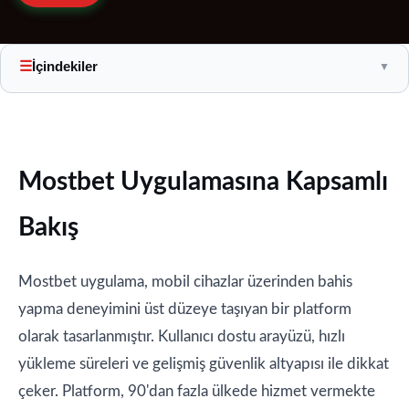
☰
İçindekiler
▼
Mostbet Uygulamasına Kapsamlı
Bakış
Mostbet uygulama, mobil cihazlar üzerinden bahis
yapma deneyimini üst düzeye taşıyan bir platform
olarak tasarlanmıştır. Kullanıcı dostu arayüzü, hızlı
yükleme süreleri ve gelişmiş güvenlik altyapısı ile dikkat
çeker. Platform, 90'dan fazla ülkede hizmet vermekte