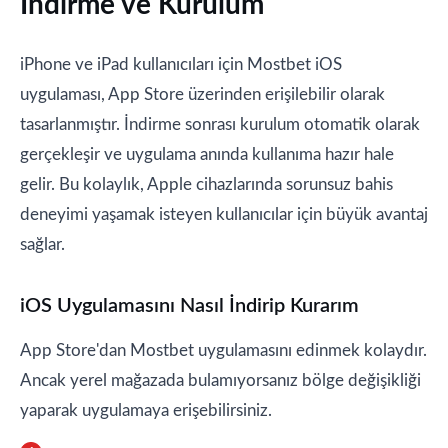
İndirme ve Kurulum
iPhone ve iPad kullanıcıları için Mostbet iOS
uygulaması, App Store üzerinden erişilebilir olarak
tasarlanmıştır. İndirme sonrası kurulum otomatik olarak
gerçekleşir ve uygulama anında kullanıma hazır hale
gelir. Bu kolaylık, Apple cihazlarında sorunsuz bahis
deneyimi yaşamak isteyen kullanıcılar için büyük avantaj
sağlar.
iOS Uygulamasını Nasıl İndirip Kurarım
App Store'dan Mostbet uygulamasını edinmek kolaydır.
Ancak yerel mağazada bulamıyorsanız bölge değişikliği
yaparak uygulamaya erişebilirsiniz.