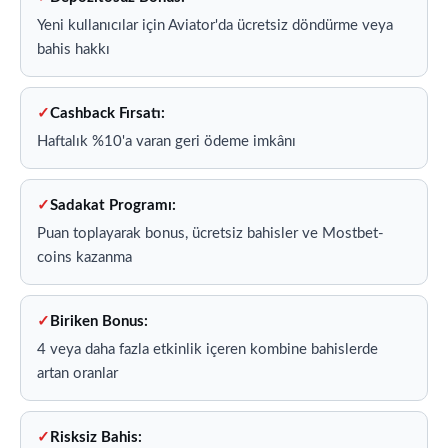
Yeni kullanıcılar için Aviator'da ücretsiz döndürme veya
bahis hakkı
Cashback Fırsatı:
Haftalık %10'a varan geri ödeme imkânı
Sadakat Programı:
Puan toplayarak bonus, ücretsiz bahisler ve Mostbet-
coins kazanma
Biriken Bonus:
4 veya daha fazla etkinlik içeren kombine bahislerde
artan oranlar
Risksiz Bahis: