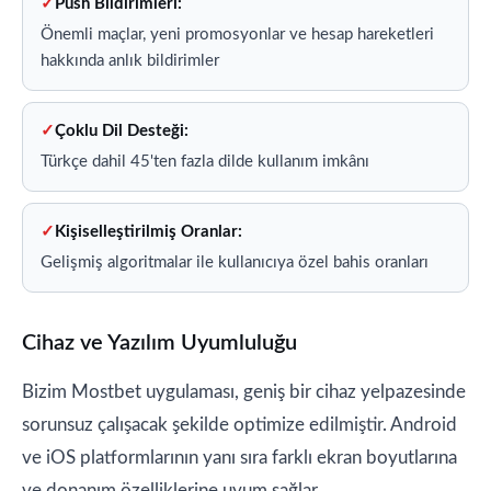
Push Bildirimleri:
Önemli maçlar, yeni promosyonlar ve hesap hareketleri
hakkında anlık bildirimler
Çoklu Dil Desteği:
Türkçe dahil 45'ten fazla dilde kullanım imkânı
Kişiselleştirilmiş Oranlar:
Gelişmiş algoritmalar ile kullanıcıya özel bahis oranları
Cihaz ve Yazılım Uyumluluğu
Bizim Mostbet uygulaması, geniş bir cihaz yelpazesinde
sorunsuz çalışacak şekilde optimize edilmiştir. Android
ve iOS platformlarının yanı sıra farklı ekran boyutlarına
ve donanım özelliklerine uyum sağlar.