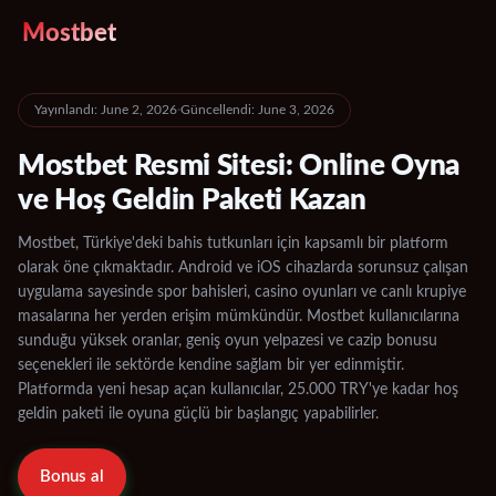
Mostbet
Yayınlandı: June 2, 2026
·
Güncellendi: June 3, 2026
Mostbet Resmi Sitesi: Online Oyna
ve Hoş Geldin Paketi Kazan
Mostbet, Türkiye'deki bahis tutkunları için kapsamlı bir platform
olarak öne çıkmaktadır. Android ve iOS cihazlarda sorunsuz çalışan
uygulama sayesinde spor bahisleri, casino oyunları ve canlı krupiye
masalarına her yerden erişim mümkündür. Mostbet kullanıcılarına
sunduğu yüksek oranlar, geniş oyun yelpazesi ve cazip bonusu
seçenekleri ile sektörde kendine sağlam bir yer edinmiştir.
Platformda yeni hesap açan kullanıcılar, 25.000 TRY'ye kadar hoş
geldin paketi ile oyuna güçlü bir başlangıç yapabilirler.
Bonus al