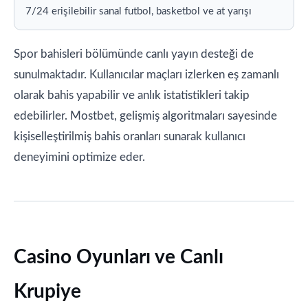
7/24 erişilebilir sanal futbol, basketbol ve at yarışı
Spor bahisleri bölümünde canlı yayın desteği de
sunulmaktadır. Kullanıcılar maçları izlerken eş zamanlı
olarak bahis yapabilir ve anlık istatistikleri takip
edebilirler. Mostbet, gelişmiş algoritmaları sayesinde
kişiselleştirilmiş bahis oranları sunarak kullanıcı
deneyimini optimize eder.
Casino Oyunları ve Canlı
Krupiye