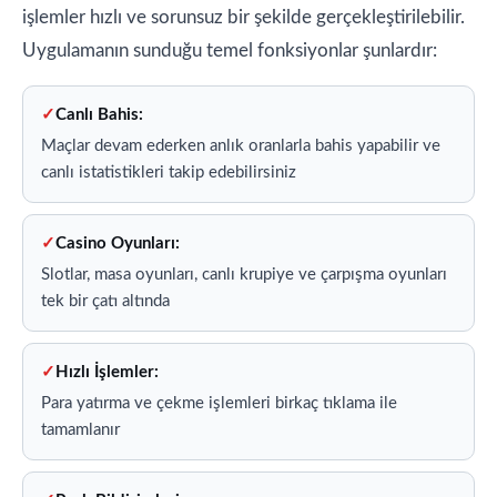
işlemler hızlı ve sorunsuz bir şekilde gerçekleştirilebilir.
Uygulamanın sunduğu temel fonksiyonlar şunlardır:
Canlı Bahis:
Maçlar devam ederken anlık oranlarla bahis yapabilir ve
canlı istatistikleri takip edebilirsiniz
Casino Oyunları:
Slotlar, masa oyunları, canlı krupiye ve çarpışma oyunları
tek bir çatı altında
Hızlı İşlemler:
Para yatırma ve çekme işlemleri birkaç tıklama ile
tamamlanır